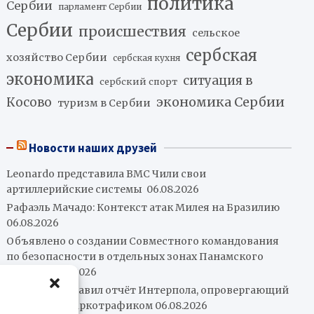
политика
Сербии
парламент Сербии
Сербии
происшествия
сельское
сербская
хозяйство Сербии
сербская кухня
экономика
ситуация в
сербский спорт
экономика Сербии
Косово
туризм в Сербии
Новости наших друзей
Leonardo представила ВМС Чили свои
артиллерийские системы
06.08.2026
Рафаэль Мачадо: Контекст атак Милея на Бразилию
06.08.2026
Объявлено о создании Совместного командования
по безопасности в отдельных зонах Панамского
канала
06.08.2026
Петро представил отчёт Интерпола, опровергающий
его связи с наркотрафиком
06.08.2026