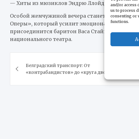
— Хиты из мюзиклов Эндрю Ллойда Уэббера
and/or access d
us to process d
Особой жемчужиной вечера станет исполнение
consenting or 
functions.
Оперы», который усилит эмоциональное впечат
присоединится баритон Васа Стайкич, ведущий
национального театра.
A
Навигация
Белградский транспорт: От
по
«контрабандистов» до «круга двойки»
записям