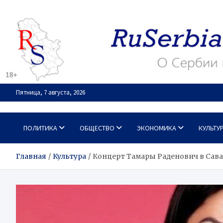
Перейти
к
содержимому
Пятница, 7 августа, 2026
RuSerbia.com
О Сербии – по-русски
ПОЛИТИКА
ОБЩЕСТВО
ЭКОНОМИКА
КУЛЬТУ
Главная
Культура
Концерт Тамары Раденович в Сав