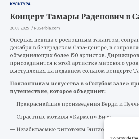
КУЛЬТУРА
Концерт Тамары Раденович в С
20.08.2025
RuSerbia.com
Оперная певица с роскошным талантом, сопран
декабря в белградском Сава-центре, в сопров
объединяющих более 150 артистов. Дирижиров
присоединится к этой артистке мирового уров
выступления на недавнем сольном концерте Та
Поклонникам искусства в «Голубом зале» п
путешествие, которое объединит:
— Прекраснейшие произведения Верди и Пучч
— Страстные мотивы «Кармен» Бизе
— Незабываемые кинотемы Эннио Морриконе 
To provide the 