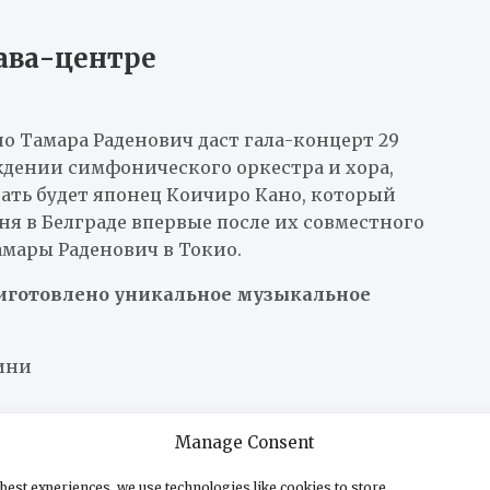
ава-центре
о Тамара Раденович даст гала-концерт 29
ождении симфонического оркестра и хора,
ать будет японец Коичиро Кано, который
ня в Белграде впервые после их совместного
мары Раденович в Токио.
риготовлено уникальное музыкальное
ини
Manage Consent
и Ханса Циммера
best experiences, we use technologies like cookies to store