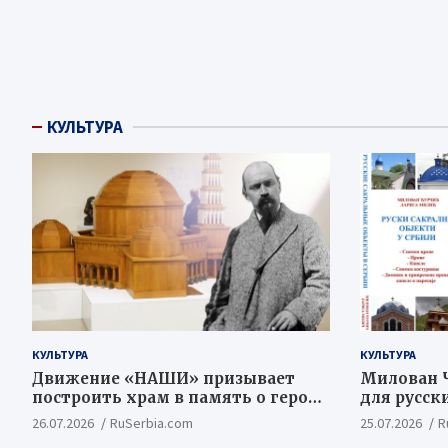
КУЛЬТУРА
КУЛЬТУРА
КУЛЬТУРА
Движение «НАШИ» призывает
Милован Ч
построить храм в память о героях
для русск
Косовской Битвы
ценностн
26.07.2026
RuSerbia.com
25.07.2026
R
концепт