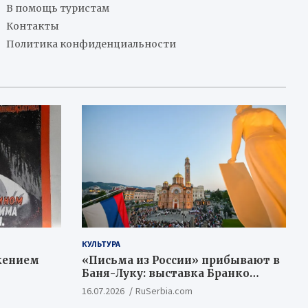
В помощь туристам
Контакты
Политика конфиденциальности
КУЛЬТУРА
жением
«Письма из России» прибывают в
Баня-Луку: выставка Бранко
Недимовича объединяет
16.07.2026
RuSerbia.com
шестерых художников из