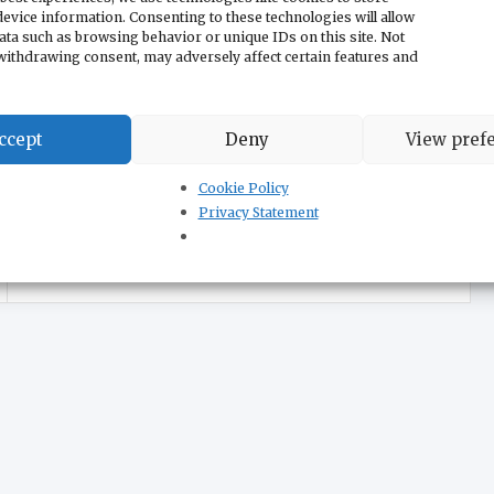
evice information. Consenting to these technologies will allow
ata such as browsing behavior or unique IDs on this site. Not
 знаменитого дуэта из мюзикла «Призрак
withdrawing consent, may adversely affect certain features and
ление публики. На сцене к Тамаре Раденович
 солист оперы Новосадского Сербского
ccept
Deny
View pref
Cookie Policy
Privacy Statement
Сербия получила разрешения на работы еще
для нескольких объектов к Expo 2027