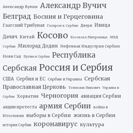
Александр Вучич
Александр Вулин
Белград
Босния и Герцеговина
Ивица
Гаагский Трибунал
Двери
Газпром в Сербии
Косово
Дачич
Китай
Косовска Митровица
МВД
Милорад Додик
Нефтяная Индустрия Сербии
Сербии
Республика
Нови Сад
Путин и Сербия
Россия и Сербия
Сербская
Сербская
США
Сербия и ЕС
Сербия и Украина
Православная Церковь
Томислав Николич
Украина и
Черногория
авиация Сербии
Хорватия
Сербия
армия Сербии
акции протеста
война в
жизнь в Сербии
выборы в Сербии
Югославии
коронавирус
культура
история Сербии