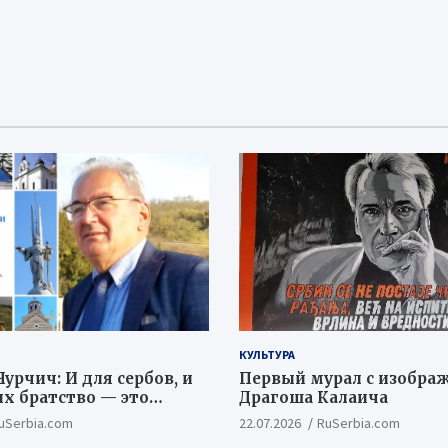
КУЛЬТУРА
урчич: И для сербов, и
Первый мурал с изобра
их братство — это
Драгоша Калаича
ый и цивилизационный
uSerbia.com
22.07.2026
RuSerbia.com