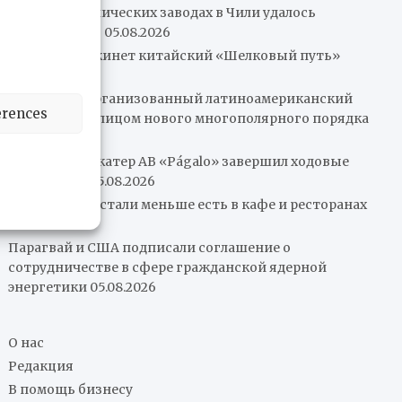
Пожар на химических заводах в Чили удалось
локализовать
05.08.2026
Колумбия покинет китайский «Шелковый путь»
05.08.2026
Нам нужен организованный латиноамериканский
erences
рынок перед лицом нового многополярного порядка
05.08.2026
Патрульный катер AB «Págalo» завершил ходовые
испытания
05.08.2026
Венесуэльцы стали меньше есть в кафе и ресторанах
05.08.2026
Парагвай и США подписали соглашение о
сотрудничестве в сфере гражданской ядерной
энергетики
05.08.2026
О нас
Редакция
В помощь бизнесу