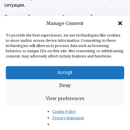
ситуации.
Словенский суд отменил обвинительный акт только в
Manage Consent
2021 году, хотя срок давности истек за 20 лет до этого.
На основании этого решения были также отменены
To provide the best experiences, we use technologies like cookies
два международных ордера на арест, выданные
to store and/or access device information. Consenting to these
technologies will allow us to process data such as browsing
Интерполом.
behavior or unique IDs on this site. Not consenting or withdrawing
consent, may adversely affect certain features and functions.
«Из 60 лет своей жизни я провел 30, ожидая отмены
ордера на арест или ареста. Хоть у меня и была чистая
Accept
совесть, но требовалось очень много душевных сил,
чтобы, находясь под постоянным давлением, все это
Deny
выдержать, остаться нормальным человеком.
Единственную помощь мне оказывали только мои
View preferences
друзья», — сказал Драгомир Груйович в одном из своих
интервью в 2021 году.
Cookie Policy
Privacy Statement
Спустя более, чем три десятилетия после событий в
Словении, Драгомир Груйович, уроженец Чачака,