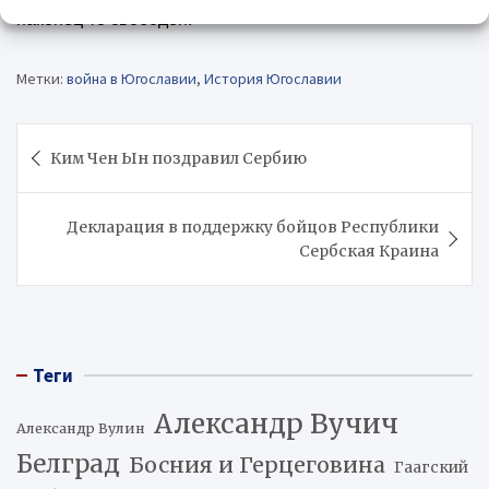
наконец-то свободен.
Метки:
война в Югославии
,
История Югославии
Навигация
Ким Чен Ын поздравил Сербию
по
записям
Декларация в поддержку бойцов Республики
Сербская Краина
Теги
Александр Вучич
Александр Вулин
Белград
Босния и Герцеговина
Гаагский