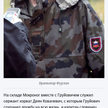
Бранимир Фурлан
На складе Мокроног вместе с Груйовичем служил
сержант хорват Деян Ковачевич, с которым Груйович
сохранил дружбу на всю жизнь, и капитан словенец