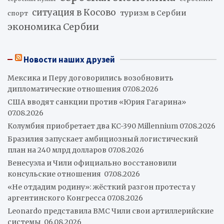
ситуация в Косово
туризм в Сербии
спорт
экономика Сербии
Новости наших друзей
Мексика и Перу договорились возобновить
дипломатические отношения
07.08.2026
США вводят санкции против «Юрия Гагарина»
07.08.2026
Колумбия приобретает два KC-390 Millennium
07.08.2026
Бразилия запускает амбициозный логистический
план на 240 млрд долларов
07.08.2026
Венесуэла и Чили официально восстановили
консульские отношения
07.08.2026
«Не отдадим родину»: жёсткий разгон протеста у
аргентинского Конгресса
07.08.2026
Leonardo представила ВМС Чили свои артиллерийские
системы
06.08.2026