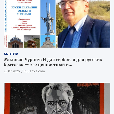
КУЛЬТУРА
Милован Чурчич: И для сербов, и для русских
братство — это ценностный и
цивилизационный концепт
25.07.2026
RuSerbia.com