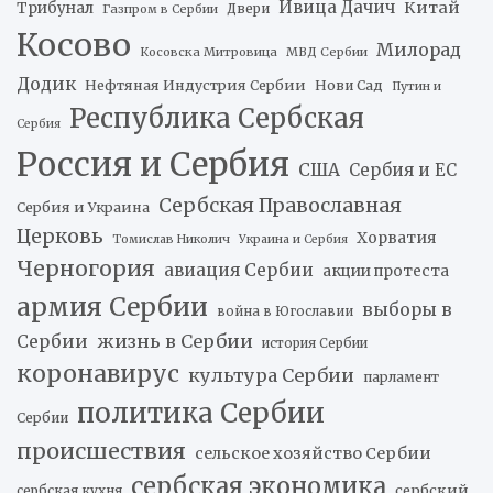
Ивица Дачич
Китай
Трибунал
Двери
Газпром в Сербии
Косово
Милорад
Косовска Митровица
МВД Сербии
Додик
Нефтяная Индустрия Сербии
Нови Сад
Путин и
Республика Сербская
Сербия
Россия и Сербия
США
Сербия и ЕС
Сербская Православная
Сербия и Украина
Церковь
Хорватия
Томислав Николич
Украина и Сербия
Черногория
авиация Сербии
акции протеста
армия Сербии
выборы в
война в Югославии
жизнь в Сербии
Сербии
история Сербии
коронавирус
культура Сербии
парламент
политика Сербии
Сербии
происшествия
сельское хозяйство Сербии
сербская экономика
сербский
сербская кухня