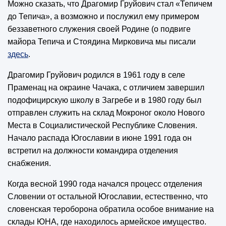
Можно сказать, что Драгомир Груйович стал «Тепичем
до Тепича», а возможно и послужил ему примером
беззаветного служения своей Родине (о подвиге
майора Тепича и Стоядина Мирковича мы писали
здесь
.
Драгомир Груйович родился в 1961 году в селе
Праменац на окраине Чачака, с отличием завершил
подофицирскую школу в Загребе и в 1980 году был
отправлен служить на склад Мокроног около Нового
Места в Социалистической Республике Словения.
Начало распада Югославии в июне 1991 года он
встретил на должности командира отделения
снабжения.
Когда весной 1990 года начался процесс отделения
Словении от остальной Югославии, естественно, что
словенская тероборона обратила особое внимание на
склады ЮНА, где находилось армейское имущество.