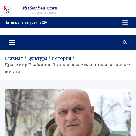
Перейти
к
содержимому
Пятница, 7 августа, 2026
RuSerbia.com
О Сербии – по-русски
Главная
Культура
История
Драгомир Груйович: Воинская честь и присяга важнее
жизни