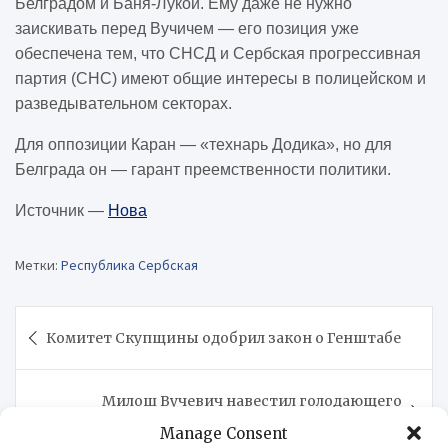
Белградом и Баня-Лукой. Ему даже не нужно
заискивать перед Вучичем — его позиция уже
обеспечена тем, что СНСД и Сербская прогрессивная
партия (СНС) имеют общие интересы в полицейском и
разведывательном секторах.
Для оппозиции Каран — «технарь Додика», но для
Белграда он — гарант преемственности политики.
Источник —
Нова
Метки:
Республика Сербская
Навигация
Комитет Скупщины одобрил закон о Генштабе
по
записям
Милош Вучевич навестил голодающего
депутата
Manage Consent