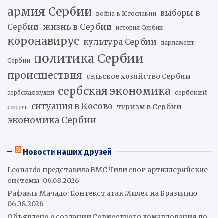
армия Сербии
выборы в
война в Югославии
жизнь в Сербии
Сербии
история Сербии
коронавирус
культура Сербии
парламент
политика Сербии
Сербии
происшествия
сельское хозяйство Сербии
сербская экономика
сербский
сербская кухня
ситуация в Косово
туризм в Сербии
спорт
экономика Сербии
Новости наших друзей
Leonardo представила ВМС Чили свои артиллерийские
системы
06.08.2026
Рафаэль Мачадо: Контекст атак Милея на Бразилию
06.08.2026
Объявлено о создании Совместного командования по