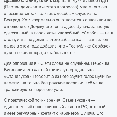
Драшко Станивукович
, мэр Баня-Луки и лидер ПДП
(Партии демократического прогресса), уже много лет
описывается как политик с «особым слухом» на
Белград. Хотя формально он относится к оппозиции по
отношению к Додику, его тон в адрес Вучича зачастую
сдержанный, а порой даже хвалебный. «Сербия — наш
столп, и мы не должны этого забывать», — заявил он
ранее в этом году, добавив, что «Республике Сербской
нужна не авантюра, а стабильность».
Для оппозиции в РС эти слова не случайны. Небойша
Вуканович, его частый критик, утверждает, что
«Станивукович говорит, а из него звучит голос Вучича»,
намекая на то, что белградские послания всё чаще
транслируются через его уста.
С практической точки зрения, Станивукович —
единственный оппозиционный лидер в РС, который
имеет регулярный контакт с кабинетом Вучича. Его