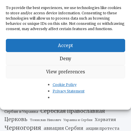
To provide the best experiences, we use technologies like cookies
to store and/or access device information. Consenting to these
technologies will allow us to process data such as browsing
behavior or unique IDs on this site. Not consenting or withdrawing
Теги
consent, may adversely affect certain features and functions.
Александр Вучич
Александр Вулин
Accept
Белград
Босния и Герцеговина
Гаагский
Ивица Дачич
Deny
Китай
Трибунал
Двери
Газпром в Сербии
Косово
Милорад
Косовска Митровица
МВД Сербии
View preferences
Додик
Нефтяная Индустрия Сербии
Нови Сад
Путин и
Cookie Policy
Республика Сербская
Сербия
Privacy Statement
Россия и Сербия
США
Сербия и ЕС
Сербская Православная
Сербия и Украина
Церковь
Хорватия
Томислав Николич
Украина и Сербия
Черногория
авиация Сербии
акции протеста