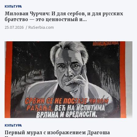
КУЛЬТУРА
Милован Чурчич: И для сербов, и для русских
братство — это ценностный и
цивилизационный концепт
25.07.2026
RuSerbia.com
КУЛЬТУРА
Первый мурал с изображением Драгоша