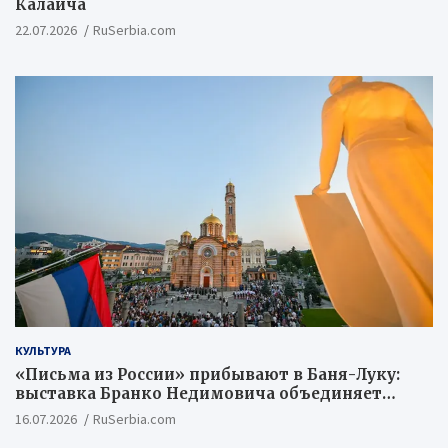
Калаича
22.07.2026
RuSerbia.com
КУЛЬТУРА
«Письма из России» прибывают в Баня-Луку:
выставка Бранко Недимовича объединяет
шестерых художников из Российской
16.07.2026
RuSerbia.com
Федерации