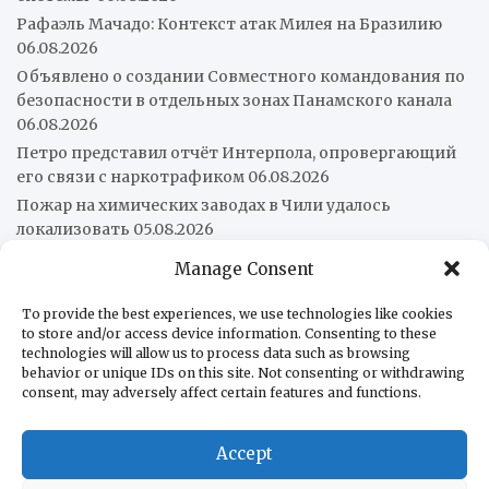
Рафаэль Мачадо: Контекст атак Милея на Бразилию
06.08.2026
Объявлено о создании Совместного командования по
безопасности в отдельных зонах Панамского канала
06.08.2026
Петро представил отчёт Интерпола, опровергающий
его связи с наркотрафиком
06.08.2026
Пожар на химических заводах в Чили удалось
локализовать
05.08.2026
Колумбия покинет китайский «Шелковый путь»
Manage Consent
05.08.2026
Нам нужен организованный латиноамериканский
To provide the best experiences, we use technologies like cookies
рынок перед лицом нового многополярного порядка
to store and/or access device information. Consenting to these
technologies will allow us to process data such as browsing
05.08.2026
behavior or unique IDs on this site. Not consenting or withdrawing
Патрульный катер AB «Págalo» завершил ходовые
consent, may adversely affect certain features and functions.
испытания
05.08.2026
Венесуэльцы стали меньше есть в кафе и ресторанах
Accept
05.08.2026