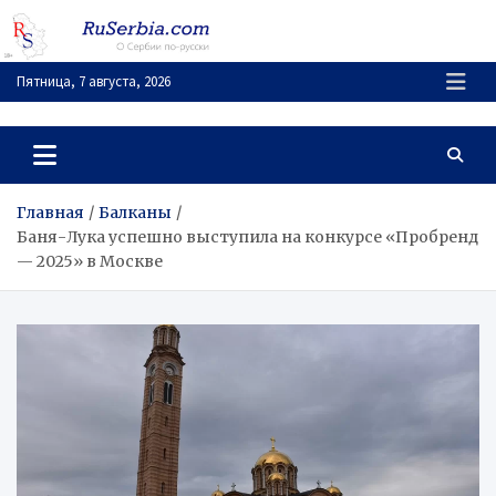
Перейти
к
содержимому
Пятница, 7 августа, 2026
RuSerbia.com
О Сербии – по-русски
Главная
Балканы
Баня-Лука успешно выступила на конкурсе «Пробренд
— 2025» в Москве