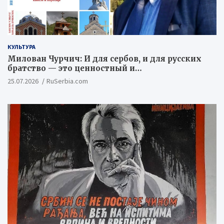
КУЛЬТУРА
Милован Чурчич: И для сербов, и для русских
братство — это ценностный и
цивилизационный концепт
25.07.2026
RuSerbia.com