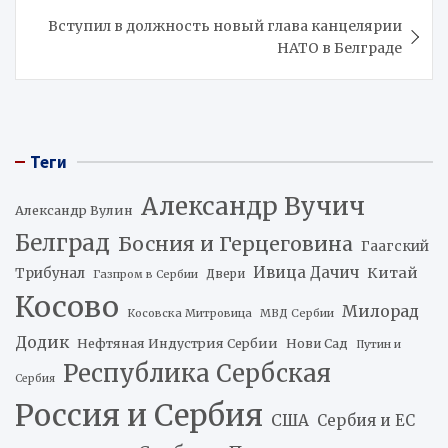
записям
Вступил в должность новый глава канцелярии
НАТО в Белграде
Теги
Александр Вучич
Александр Вулин
Белград
Босния и Герцеговина
Гаагский
Ивица Дачич
Китай
Трибунал
Двери
Газпром в Сербии
Косово
Милорад
Косовска Митровица
МВД Сербии
Додик
Нефтяная Индустрия Сербии
Нови Сад
Путин и
Республика Сербская
Сербия
Россия и Сербия
США
Сербия и ЕС