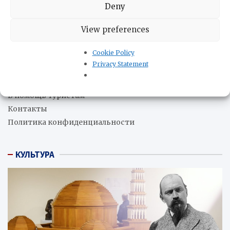
Парагвай и США подписали соглашение о
Deny
сотрудничестве в сфере гражданской ядерной
энергетики
05.08.2026
View preferences
Cookie Policy
О нас
Privacy Statement
Редакция
В помощь бизнесу
В помощь туристам
Контакты
Политика конфиденциальности
КУЛЬТУРА