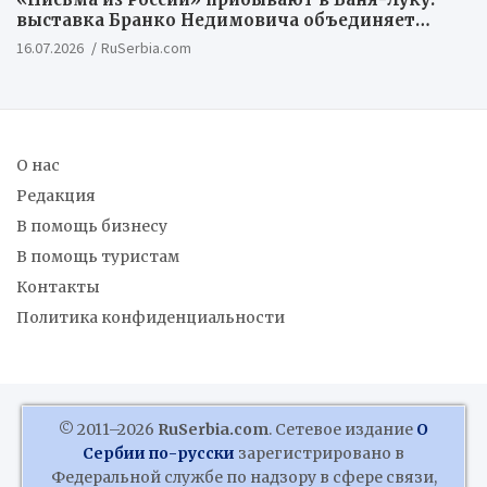
выставка Бранко Недимовича объединяет
шестерых художников из Российской
16.07.2026
RuSerbia.com
Федерации
О нас
Редакция
В помощь бизнесу
В помощь туристам
Контакты
Политика конфиденциальности
© 2011–2026
RuSerbia.com
. Сетевое издание
О
Сербии по-русски
зарегистрировано в
Федеральной службе по надзору в сфере связи,