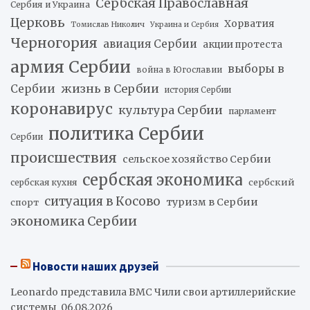
Сербская Православная
Сербия и Украина
Церковь
Хорватия
Томислав Николич
Украина и Сербия
Черногория
авиация Сербии
акции протеста
армия Сербии
выборы в
война в Югославии
жизнь в Сербии
Сербии
история Сербии
коронавирус
культура Сербии
парламент
политика Сербии
Сербии
происшествия
сельское хозяйство Сербии
сербская экономика
сербский
сербская кухня
ситуация в Косово
туризм в Сербии
спорт
экономика Сербии
Новости наших друзей
Leonardo представила ВМС Чили свои артиллерийские
системы
06.08.2026