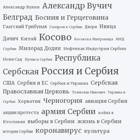
Александр Вучич
Александр Вулин
Белград
Босния и Герцеговина
Ивица
Гаагский Трибунал
Двери
Газпром в Сербии
Косово
Дачич
Китай
Косовска Митровица
МВД
Милорад Додик
Нефтяная Индустрия Сербии
Сербии
Республика
Нови Сад
Путин и Сербия
Россия и Сербия
Сербская
Сербская
США
Сербия и ЕС
Сербия и Украина
Православная Церковь
Томислав Николич
Украина и
Черногория
авиация Сербии
Хорватия
Сербия
армия Сербии
акции протеста
война в
жизнь в Сербии
выборы в Сербии
Югославии
коронавирус
культура
история Сербии