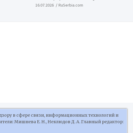
Недимовича объединяет
16.07.2026
RuSerbia.com
шестерых художников из
Российской Федерации
дзору в сфере связи, информационных технологий и
ели: Мишнева Е. Н., Неклюдов Д. А. Главный редактор: