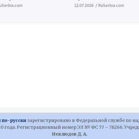
ый и цивилизационный
uSerbia.com
22.07.2026
RuSerbia.com
 по-русски
зарегистрировано в Федеральной службе по на
 года. Регистрационный номер ЭЛ № ФС 77 – 78266. Учредит
Неклюдов Д. А.