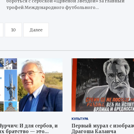
бороться с сербской «Црвеной Звездой» за главный
трофей Международного футбольного…
10
Далее
КУЛЬТУРА
урчич: И для сербов, и
Первый мурал с изобра
их братство — это
Драгоша Калаича