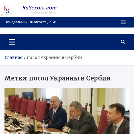
Перейти
к
содержимому
Понедельник, 10 августа, 2026
RuSerbia.com
О Сербии – по-русски
Главная
посол Украины в Сербии
Метка:
посол Украины в Сербии