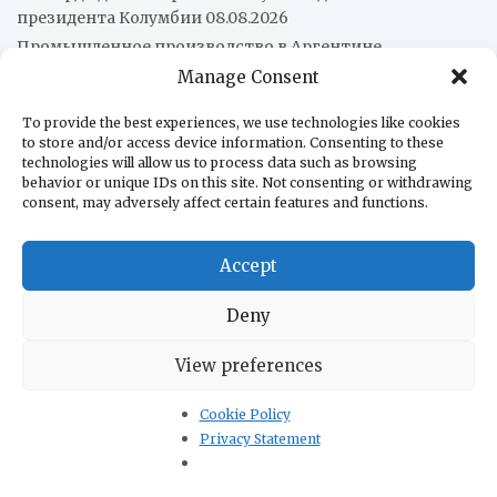
президента Колумбии
08.08.2026
Промышленное производство в Аргентине
сократилось на 2,2%
08.08.2026
Manage Consent
Китай передал Кубе второй гуманитарный груз — 5 000
фотоэлектрических систем
08.08.2026
To provide the best experiences, we use technologies like cookies
to store and/or access device information. Consenting to these
Хуан Марторано: Насилие как стратегия государства и
technologies will allow us to process data such as browsing
бизнес
07.08.2026
behavior or unique IDs on this site. Not consenting or withdrawing
consent, may adversely affect certain features and functions.
О нас
Accept
Редакция
В помощь бизнесу
Deny
В помощь туристам
Контакты
View preferences
Политика конфиденциальности
Cookie Policy
Privacy Statement
КУЛЬТУРА