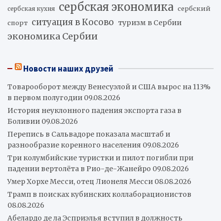
сербская экономика
сербский
сербская кухня
ситуация в Косово
туризм в Сербии
спорт
экономика Сербии
Новости наших друзей
Товарооборот между Венесуэлой и США вырос на 113%
в первом полугодии
09.08.2026
История неуклонного падения экспорта газа в
Боливии
09.08.2026
Перепись в Сальвадоре показала масштаб и
разнообразие коренного населения
09.08.2026
Три колумбийские туристки и пилот погибли при
падении вертолёта в Рио-де-Жанейро
09.08.2026
Умер Хорхе Месси, отец Лионеля Месси
08.08.2026
Трамп в поисках кубинских коллаборационистов
08.08.2026
Абелардо де ла Эсприэлья вступил в должность