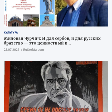
КУЛЬТУРА
Милован Чурчич: И для сербов, и для русских
братство — это ценностный и
цивилизационный концепт
25.07.2026
RuSerbia.com