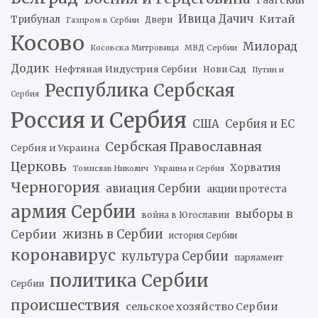
Гаагский
Ивица Дачич
Китай
Трибунал
Двери
Газпром в Сербии
Косово
Милорад
Косовска Митровица
МВД Сербии
Додик
Нефтяная Индустрия Сербии
Нови Сад
Путин и
Республика Сербская
Сербия
Россия и Сербия
США
Сербия и ЕС
Сербская Православная
Сербия и Украина
Церковь
Хорватия
Томислав Николич
Украина и Сербия
Черногория
авиация Сербии
акции протеста
армия Сербии
выборы в
война в Югославии
жизнь в Сербии
Сербии
история Сербии
коронавирус
культура Сербии
парламент
политика Сербии
Сербии
происшествия
сельское хозяйство Сербии