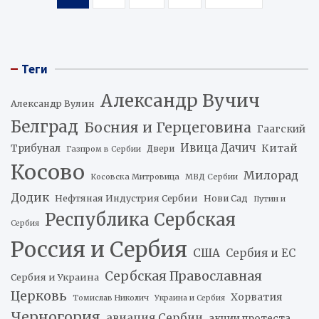
записей
Теги
Александр Вучич
Александр Вулин
Белград
Босния и Герцеговина
Гаагский
Ивица Дачич
Китай
Трибунал
Двери
Газпром в Сербии
Косово
Милорад
Косовска Митровица
МВД Сербии
Додик
Нефтяная Индустрия Сербии
Нови Сад
Путин и
Республика Сербская
Сербия
Россия и Сербия
США
Сербия и ЕС
Сербская Православная
Сербия и Украина
Церковь
Хорватия
Томислав Николич
Украина и Сербия
Черногория
авиация Сербии
акции протеста