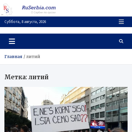
Перейти
к
содержимому
Суббота, 8 августа, 2026
RuSerbia.com
О Сербии – по-русски
Главная
литий
Метка:
литий