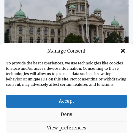
Manage Consent
ПОЛИТИКА
To provide the best experiences, we use technologies like cookies
Литий раздора, часть четвертая: сербский
to store and/or access device information. Consenting to these
technologies will allow us to process data such as browsing
парламент упустил шанс
behavior or unique IDs on this site. Not consenting or withdrawing
15.10.2024
Владимир Басенков
consent, may adversely affect certain features and functions.
Завершая анализ мнений парламентариев о том,
почему же на самом деле был отклонен законопроект о
Accept
запрете…
Deny
View preferences