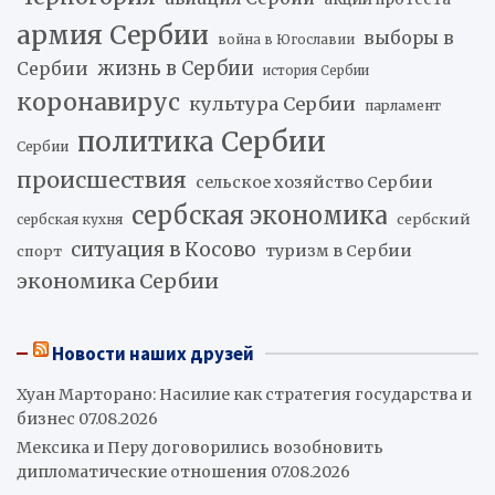
армия Сербии
выборы в
война в Югославии
жизнь в Сербии
Сербии
история Сербии
коронавирус
культура Сербии
парламент
политика Сербии
Сербии
происшествия
сельское хозяйство Сербии
сербская экономика
сербский
сербская кухня
ситуация в Косово
туризм в Сербии
спорт
экономика Сербии
Новости наших друзей
Хуан Марторано: Насилие как стратегия государства и
бизнес
07.08.2026
Мексика и Перу договорились возобновить
дипломатические отношения
07.08.2026