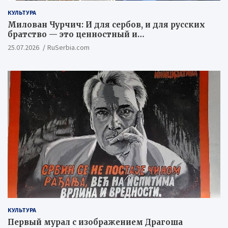
КУЛЬТУРА
Милован Чурчич: И для сербов, и для русских
братство — это ценностный и
цивилизационный концепт
25.07.2026
RuSerbia.com
КУЛЬТУРА
Первый мурал с изображением Драгоша