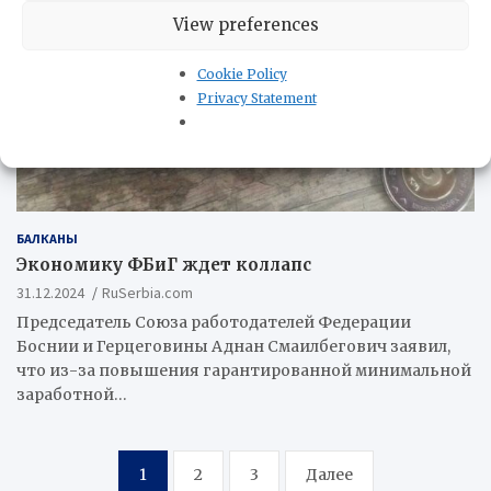
View preferences
Cookie Policy
Privacy Statement
БАЛКАНЫ
Экономику ФБиГ ждет коллапс
31.12.2024
RuSerbia.com
Председатель Союза работодателей Федерации
Боснии и Герцеговины Аднан Смаилбегович заявил,
что из-за повышения гарантированной минимальной
заработной…
Пагинация
1
2
3
Далее