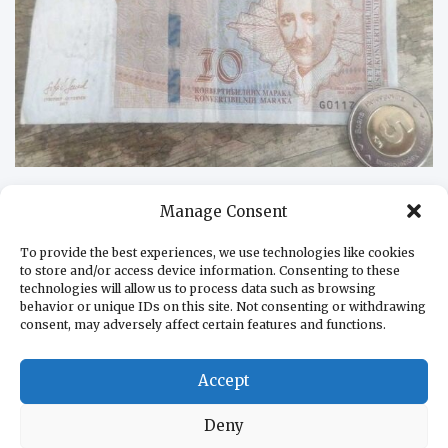
БАЛКАНЫ
Manage Consent
Боснийская оборонка работает в убыток
25.02.2025
RuSerbia.com
To provide the best experiences, we use technologies like cookies
Компания Igman d.d. Konjic из Федерации БиГ,
to store and/or access device information. Consenting to these
technologies will allow us to process data such as browsing
несмотря на рекордные доходы, отмечает
behavior or unique IDs on this site. Not consenting or withdrawing
значительное падение прибыли (разница…
consent, may adversely affect certain features and functions.
Продолжить чтение
Accept
Deny