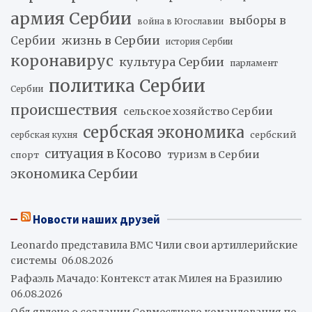
армия Сербии
выборы в
война в Югославии
жизнь в Сербии
Сербии
история Сербии
коронавирус
культура Сербии
парламент
политика Сербии
Сербии
происшествия
сельское хозяйство Сербии
сербская экономика
сербский
сербская кухня
ситуация в Косово
туризм в Сербии
спорт
экономика Сербии
Новости наших друзей
Leonardo представила ВМС Чили свои артиллерийские
системы
06.08.2026
Рафаэль Мачадо: Контекст атак Милея на Бразилию
06.08.2026
Объявлено о создании Совместного командования по