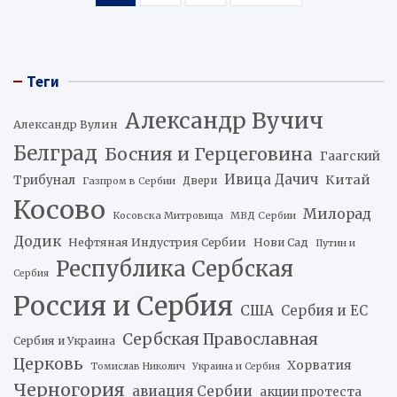
записей
Теги
Александр Вучич
Александр Вулин
Белград
Босния и Герцеговина
Гаагский
Ивица Дачич
Китай
Трибунал
Двери
Газпром в Сербии
Косово
Милорад
Косовска Митровица
МВД Сербии
Додик
Нефтяная Индустрия Сербии
Нови Сад
Путин и
Республика Сербская
Сербия
Россия и Сербия
США
Сербия и ЕС
Сербская Православная
Сербия и Украина
Церковь
Хорватия
Томислав Николич
Украина и Сербия
Черногория
авиация Сербии
акции протеста