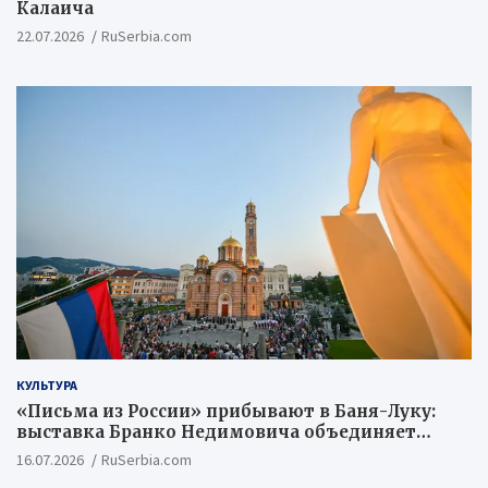
Калаича
22.07.2026
RuSerbia.com
КУЛЬТУРА
«Письма из России» прибывают в Баня-Луку:
выставка Бранко Недимовича объединяет
шестерых художников из Российской
16.07.2026
RuSerbia.com
Федерации