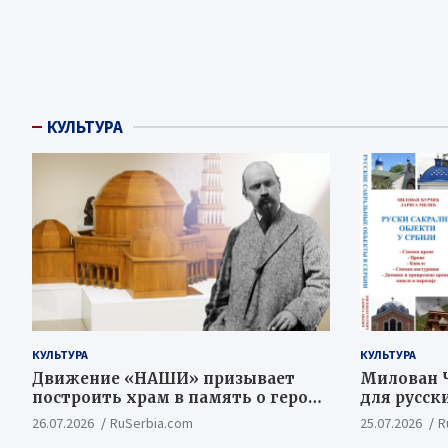
КУЛЬТУРА
КУЛЬТУРА
КУЛЬТУРА
Движение «НАШИ» призывает
Милован Ч
построить храм в память о героях
для русск
Косовской Битвы
ценностн
26.07.2026
RuSerbia.com
25.07.2026
R
концепт