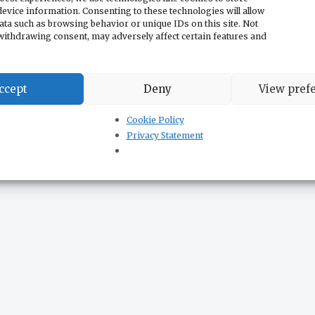
Австралию
evice information. Consenting to these technologies will allow
31.07.2015
Admin
ata such as browsing behavior or unique IDs on this site. Not
withdrawing consent, may adversely affect certain features and
Сербские ватерполисты победили в третьем матче
подряд группы «Д» Мирового первенства. После
побед над Черногорией и…
ccept
Deny
View pref
Cookie Policy
93
794
…
796
Далее
Privacy Statement