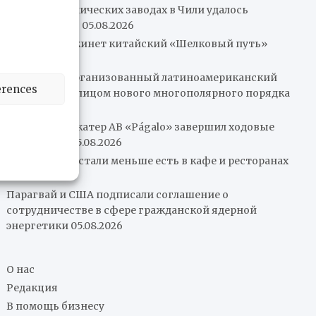
Пожар на химических заводах в Чили удалось
локализовать
05.08.2026
Колумбия покинет китайский «Шелковый путь»
05.08.2026
Нам нужен организованный латиноамериканский
erences
рынок перед лицом нового многополярного порядка
05.08.2026
Патрульный катер AB «Págalo» завершил ходовые
испытания
05.08.2026
Венесуэльцы стали меньше есть в кафе и ресторанах
05.08.2026
Парагвай и США подписали соглашение о
сотрудничестве в сфере гражданской ядерной
энергетики
05.08.2026
О нас
Редакция
В помощь бизнесу