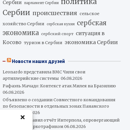
политика
Сербии
парламент Сербии
Сербии
происшествия
сельское
сербская
хозяйство Сербии
сербская кухня
экономика
ситуация в
сербский спорт
экономика Сербии
Косово
туризм в Сербии
Новости наших друзей
Leonardo представила ВМС Чили свои
артиллерийские системы
06.08.2026
Рафаэль Мачадо: Контекст атак Милея на Бразилию
06.08.2026
Объявлено о создании Совместного командования
по безопасности в отдельных зонах Панамского
канала
06.08.2026
Петро представил отчёт Интерпола, опровергающий
его связи с наркотрафиком
06.08.2026