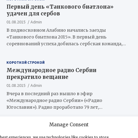
Первый день «Танкового биатлона»
удачен для сербов
01.08.2015
Admin
В подмосковном Алабино начались заезды
«Танкового биатлона 2015». В первый день
соревнований успеха добилась сербская команда,…
КОРОТКОЙ СТРОКОЙ
Международное радио Сербии
прекратило вещание
01.08.2015
Admin
Вчера в последний раз вышло в эфир
«Международное радио Сербии» («Радио
Югославия»). Радио проработало 79 лет,…
Manage Consent
КОРОТКОЙ СТРОКОЙ
Сербские ватерполисты победили
best experiences, we use technologies like cookies to store