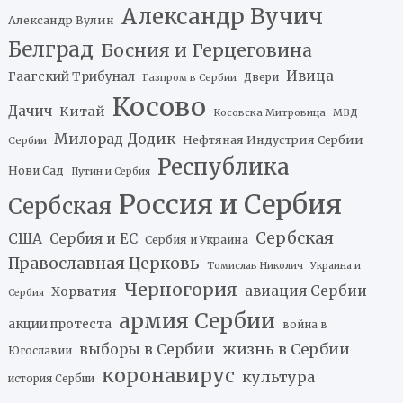
Александр Вучич
Александр Вулин
Белград
Босния и Герцеговина
Ивица
Гаагский Трибунал
Двери
Газпром в Сербии
Косово
Дачич
Китай
Косовска Митровица
МВД
Милорад Додик
Нефтяная Индустрия Сербии
Сербии
Республика
Нови Сад
Путин и Сербия
Россия и Сербия
Сербская
Сербская
США
Сербия и ЕС
Сербия и Украина
Православная Церковь
Томислав Николич
Украина и
Черногория
авиация Сербии
Хорватия
Сербия
армия Сербии
акции протеста
война в
жизнь в Сербии
выборы в Сербии
Югославии
коронавирус
культура
история Сербии