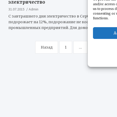
электричество
and/or access d
31.07.2015
Admin
us to process d
consenting or 
С завтрашнего дня электричество в Сербии
functions.
подорожает на 12%, подорожание не коснется
промышленных предприятий. Для домохозяйств…
A
Пагинация
Назад
1
…
792
7
записей