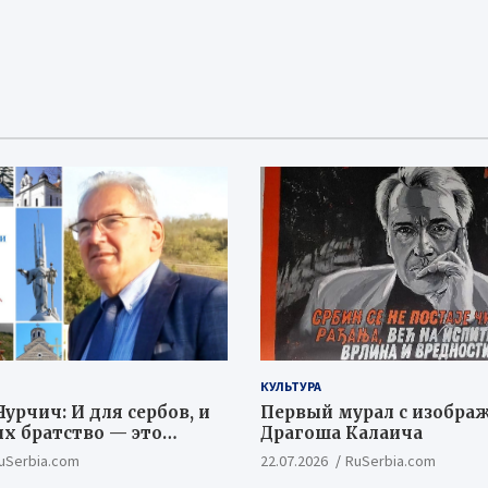
КУЛЬТУРА
урчич: И для сербов, и
Первый мурал с изобра
их братство — это
Драгоша Калаича
ый и цивилизационный
uSerbia.com
22.07.2026
RuSerbia.com