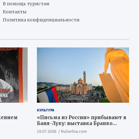
В помощь туристам
Контакты
Политика конфиденциальности
КУЛЬТУРА
жением
«Письма из России» прибывают в
Баня-Луку: выставка Бранко
Недимовича объединяет
16.07.2026
RuSerbia.com
шестерых художников из