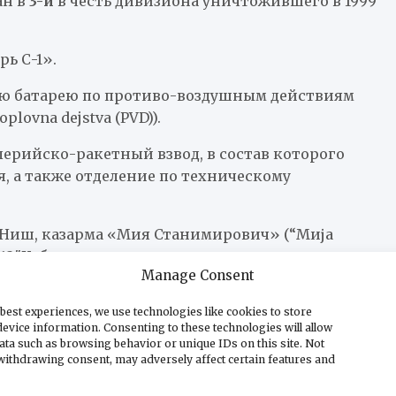
ан в
3-й
в честь дивизиона уничтожившего в 1999
ь С-1».
ю батарею по противо-воздушным действиям
hoplovna dejstva (PVD)
).
лерийско-ракетный взвод, в состав которого
, а также отделение по техническому
(Ниш, казарма «Мия Станимирович» (“Мија
12″Куб».
Manage Consent
Нови Сад) На вооружении комплексы 2К12″Куб».
best experiences, we use technologies like cookies to store
Крагуевац) На вооружении комплексы 2К12″Куб».
evice information. Consenting to these technologies will allow
ata such as browsing behavior or unique IDs on this site. Not
withdrawing consent, may adversely affect certain features and
 информация подтверждается не всеми