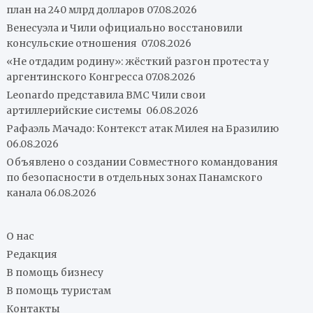
план на 240 млрд долларов
07.08.2026
Венесуэла и Чили официально восстановили
консульские отношения
07.08.2026
«Не отдадим родину»: жёсткий разгон протеста у
аргентинского Конгресса
07.08.2026
Leonardo представила ВМС Чили свои
артиллерийские системы
06.08.2026
Рафаэль Мачадо: Контекст атак Милея на Бразилию
06.08.2026
Объявлено о создании Совместного командования
по безопасности в отдельных зонах Панамского
канала
06.08.2026
О нас
Редакция
В помощь бизнесу
В помощь туристам
Контакты