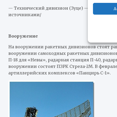
— Технический дивизион (Зуце) — /прим. дан
A
источниками/
Вооружение
На вооружении ракетных дивизионов стоят рак
вооружении самоходных ракетных дивизионов –
П-18 для «Невы», радарная станция П-40, радары 
вооружении состоят ПЗРК Стрела-2М. В феврале
артиллерийских комплексов «Панцирь С-1».