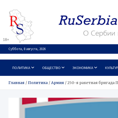
Перейти
к
содержимому
Суббота, 8 августа, 2026
RuSerbia.com
О Сербии – по-русски
ПОЛИТИКА
ОБЩЕСТВО
ЭКОНОМИКА
КУЛЬТУ
Главная
Политика
Армия
250-я ракетная бригада 