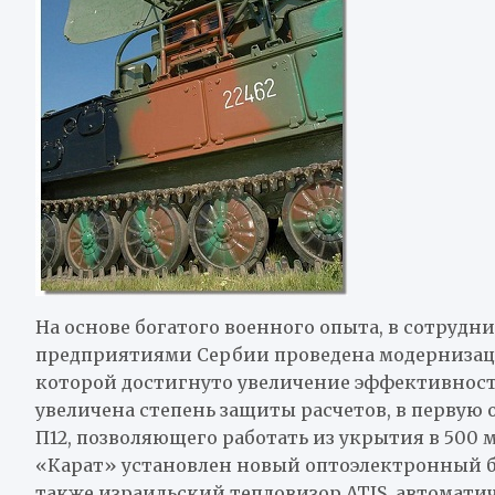
На основе богатого военного опыта, в сотруд
предприятиями Сербии проведена модернизаци
которой достигнуто увеличение эффективност
увеличена степень защиты расчетов, в первую 
П12, позволяющего работать из укрытия в 500 м
«Карат» установлен новый оптоэлектронный б
также израильский тепловизор ATIS, автомати