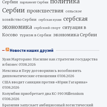
политика
Сербии
парламент Сербии
Сербии
происшествия
сельское
сербская
хозяйство Сербии
сербская кухня
экономика
ситуация в
сербский спорт
экономика Сербии
Косово
туризм в Сербии
Новости наших друзей
Хуан Марторано: Насилие как стратегия государства
и бизнес
07.08.2026
Мексика и Перу договорились возобновить
дипломатические отношения
07.08.2026
США вводят санкции против «Юрия Гагарина»
07.08.2026
Колумбия приобретает два KC-390 Millennium
07.08.2026
Бразилия запускает амбициозный логистический