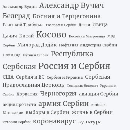
Александр Вучич
Александр Вулин
Белград
Босния и Герцеговина
Ивица
Гаагский Трибунал
Двери
Газпром в Сербии
Косово
Дачич
Китай
Косовска Митровица
МВД
Милорад Додик
Нефтяная Индустрия Сербии
Сербии
Республика
Нови Сад
Путин и Сербия
Россия и Сербия
Сербская
Сербская
США
Сербия и ЕС
Сербия и Украина
Православная Церковь
Томислав Николич
Украина и
Черногория
авиация Сербии
Хорватия
Сербия
армия Сербии
акции протеста
война в
жизнь в Сербии
выборы в Сербии
Югославии
коронавирус
культура
история Сербии