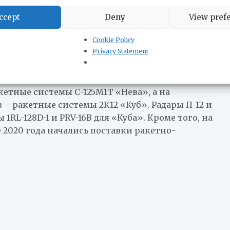
ная информация подтверждается не всеми
ccept
Deny
View pref
Cookie Policy
Privacy Statement
етные системы С-125М1Т «Нева», а на
 ракетные системы 2К12 «Куб». Радары П-12 и
1RL-128D-1 и PRV-16B для «Куба». Кроме того, на
 2020 года начались поставки ракетно-