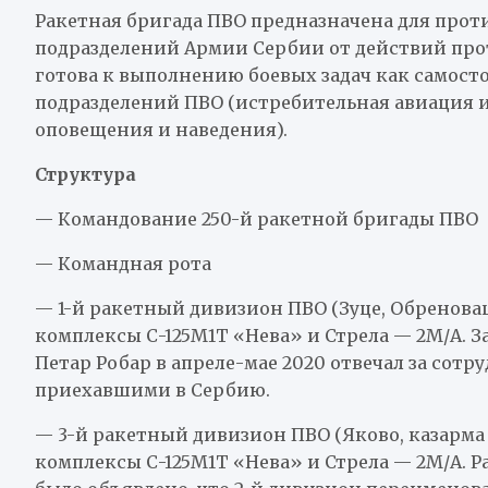
Ракетная бригада ПВО предназначена для про
подразделений Армии Сербии от действий про
готова к выполнению боевых задач как самосто
подразделений ПВО (истребительная авиация 
оповещения и наведения).
Структура
— Командование 250-й ракетной бригады ПВО
— Командная рота
— 1-й ракетный дивизион ПВО (Зуце, Обреновац
комплексы С-125М1Т «Нева» и Стрела — 2М/A. 
Петар Робар в апреле-мае 2020 отвечал за сот
приехавшими в Сербию.
— 3-й ракетный дивизион ПВО (Яково, казарм
комплексы С-125М1Т «Нева» и Стрела — 2М/A. Ра