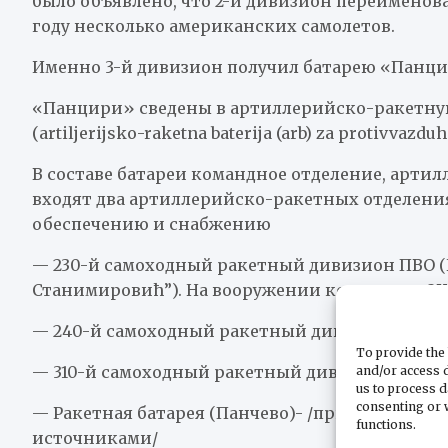
было объявлено, что 2-й дивизион переименов
году несколько американских самолетов.
Именно 3-й дивизион получил батарею «Панцир
«Панцири» сведены в артиллерийско-ракетну
(
artiljerijsko-raketna baterija (arb) za protivvazdu
В составе батареи командное отделение, артил
входят два артиллерийско-ракетных отделения
обеспечению и снабжению
— 230-й самоходный ракетный дивизион ПВО 
Станимировић”). На вооружении комплексы 2К
— 240-й самоходный ракетный дивизион ПВО (
To provide the 
— 310-й самоходный ракетный дивизион ПВО (
and/or access d
us to process d
consenting or 
— Ракетная батарея (Панчево)- /прим. данная
functions.
источниками/